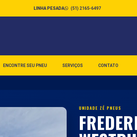
(51) 2165-6497
LINHA PESADA
ENCONTRE SEU PNEU
SERVIÇOS
CONTATO
UNIDADE ZÉ PNEUS
FREDER