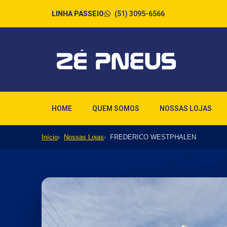
(51) 3095-6566
LINHA PASSEIO
HOME
QUEM SOMOS
NOSSAS LOJAS
Início
Nossas Lojas
FREDERICO WESTPHALEN