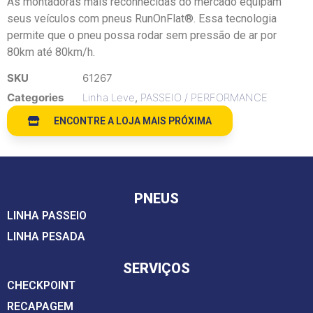
As montadoras mais reconhecidas do mercado equipam
seus veículos com pneus RunOnFlat®. Essa tecnologia
permite que o pneu possa rodar sem pressão de ar por
80km até 80km/h.
SKU
61267
Categories
Linha Leve
,
PASSEIO / PERFORMANCE
ENCONTRE A LOJA MAIS PRÓXIMA
PNEUS
LINHA PASSEIO
LINHA PESADA
SERVIÇOS
CHECKPOINT
RECAPAGEM