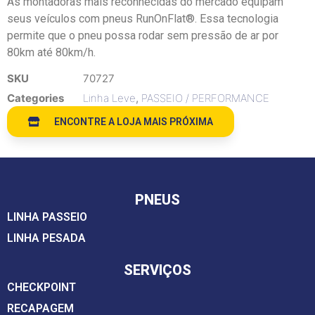
As montadoras mais reconhecidas do mercado equipam
seus veículos com pneus RunOnFlat®. Essa tecnologia
permite que o pneu possa rodar sem pressão de ar por
80km até 80km/h.
SKU
70727
Categories
Linha Leve
,
PASSEIO / PERFORMANCE
ENCONTRE A LOJA MAIS PRÓXIMA
PNEUS
LINHA PASSEIO
LINHA PESADA
SERVIÇOS
CHECKPOINT
RECAPAGEM