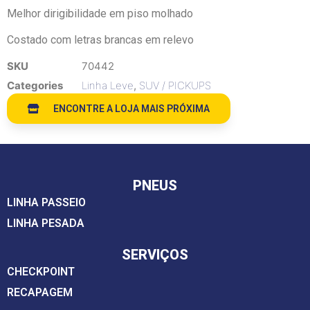
Melhor dirigibilidade em piso molhado
Costado com letras brancas em relevo
SKU
70442
Categories
Linha Leve
,
SUV / PICKUPS
ENCONTRE A LOJA MAIS PRÓXIMA
PNEUS
LINHA PASSEIO
LINHA PESADA
SERVIÇOS
CHECKPOINT
RECAPAGEM