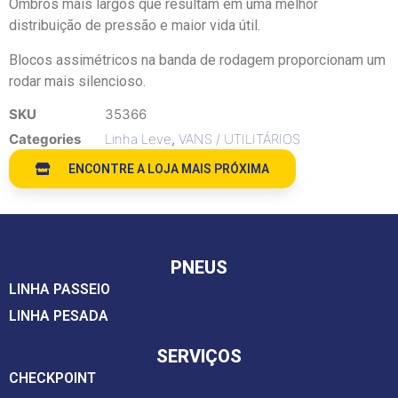
Ombros mais largos que resultam em uma melhor
distribuição de pressão e maior vida útil.
Blocos assimétricos na banda de rodagem proporcionam um
rodar mais silencioso.
SKU
35366
Categories
Linha Leve
,
VANS / UTILITÁRIOS
ENCONTRE A LOJA MAIS PRÓXIMA
PNEUS
LINHA PASSEIO
LINHA PESADA
SERVIÇOS
CHECKPOINT