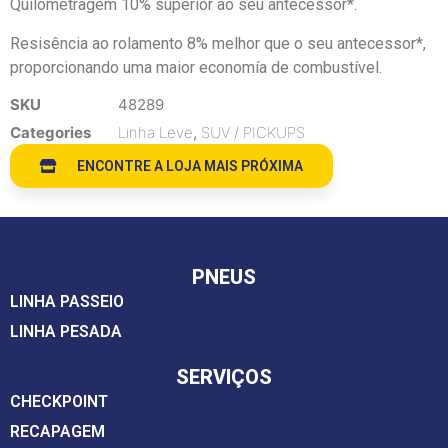
Quilometragem 10% superior ao seu antecessor*.
Resisência ao rolamento 8% melhor que o seu antecessor*,
proporcionando uma maior economía de combustível.
SKU
48289
Categories
Linha Leve
,
SUV / PICKUPS
ENCONTRE A LOJA MAIS PRÓXIMA
PNEUS
LINHA PASSEIO
LINHA PESADA
SERVIÇOS
CHECKPOINT
RECAPAGEM